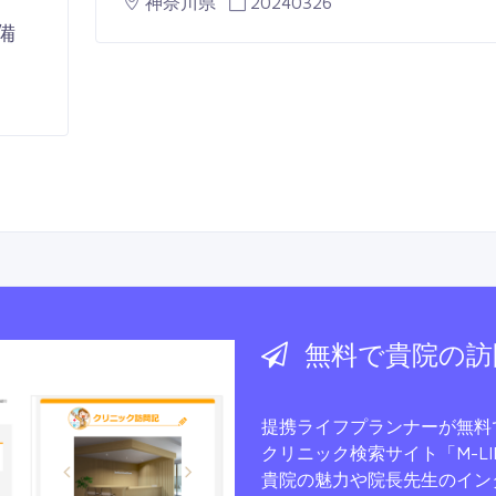
神奈川県
20240326
備
無料で貴院の訪
提携ライフプランナーが無料
クリニック検索サイト
「M-L
貴院の魅力や院長先生のイン